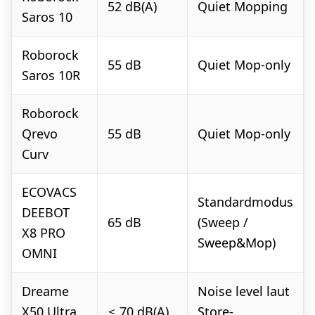
52 dB(A)
Quiet Mopping
Saros 10
Roborock
55 dB
Quiet Mop-only
Saros 10R
Roborock
Qrevo
55 dB
Quiet Mop-only
Curv
ECOVACS
Standardmodus
DEEBOT
65 dB
(Sweep /
X8 PRO
Sweep&Mop)
OMNI
Dreame
Noise level laut
X50 Ultra
≤ 70 dB(A)
Store-