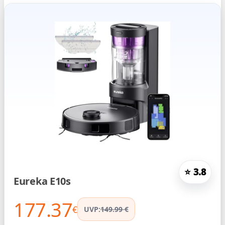
⭐ 3.8
Eureka E10s
177.37
€
UVP:
149.99 €