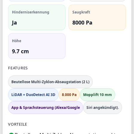
Hinderniserkennung
Saugkraft
Ja
8000 Pa
Höhe
9.7 cm
FEATURES
Beutellose Multi-Zyklon-Absaugstation (2 L)
LiDAR + DuoDetect AI 3D
8.000 Pa
Mopplift 10 mm
App & Sprachsteuerung (Alexa/Google
Siri angekündigt).
VORTEILE