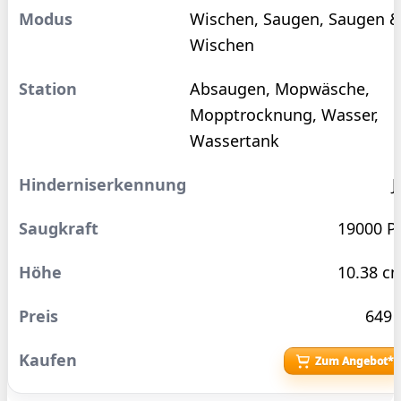
Wischen, Saugen, Saugen 
Wischen
Absaugen, Mopwäsche,
Mopptrocknung, Wasser,
Wassertank
J
19000 P
10.38 c
649 
Zum Angebot*