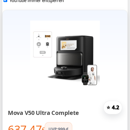
YouTube immer entsperren
⭐ 4.2
Mova V50 Ultra Complete
637.47
€
UVP:
999 €