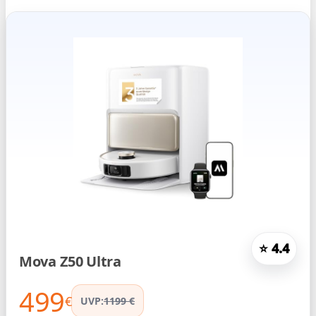
⭐ 4.4
Mova Z50 Ultra
499
€
UVP:
1199 €