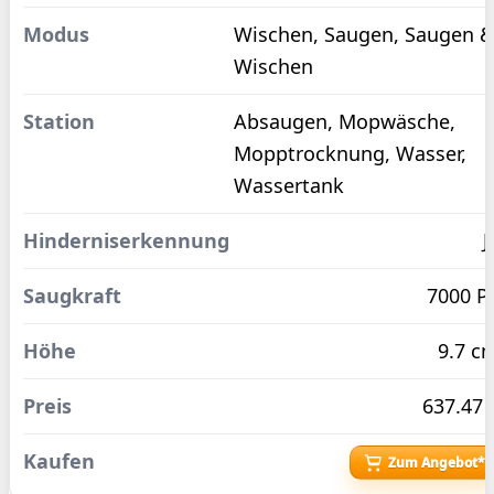
Wischen, Saugen, Saugen 
Wischen
Absaugen, Mopwäsche,
Mopptrocknung, Wasser,
Wassertank
J
7000 P
9.7 c
637.47 
Zum Angebot*