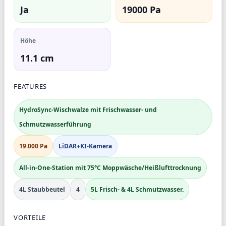
Ja
19000 Pa
Höhe
11.1 cm
FEATURES
HydroSync-Wischwalze mit Frischwasser- und
Schmutzwasserführung
19.000 Pa
LiDAR+KI-Kamera
All-in-One-Station mit 75°C Moppwäsche/Heißlufttrocknung
4L Staubbeutel
4
5L Frisch- & 4L Schmutzwasser.
VORTEILE