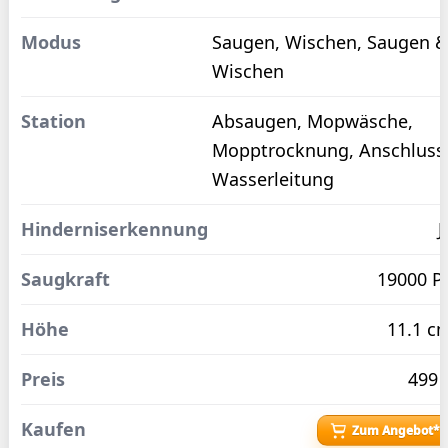
Saugen, Wischen, Saugen 
Wischen
Absaugen, Mopwäsche,
Mopptrocknung, Anschluss
Wasserleitung
J
19000 P
11.1 c
499 
Zum Angebot*