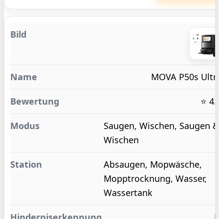
MOVA P50s Ultr
⭐ 4.
Saugen, Wischen, Saugen 
Wischen
Absaugen, Mopwäsche,
Mopptrocknung, Wasser,
Wassertank
J