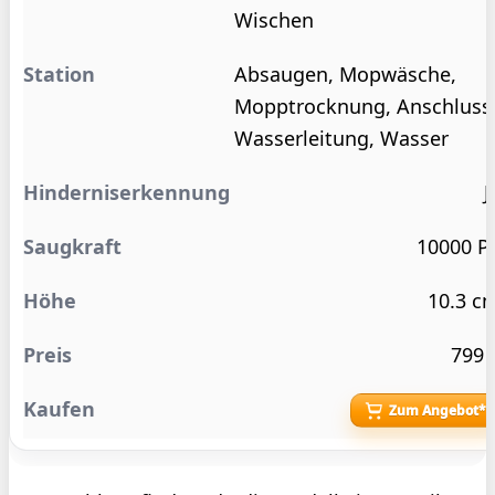
Wischen
Absaugen, Mopwäsche,
Mopptrocknung, Anschluss
Wasserleitung, Wasser
J
10000 P
10.3 c
799 
Zum Angebot*