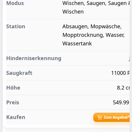
Wischen, Saugen, Saugen 
Wischen
Absaugen, Mopwäsche,
Mopptrocknung, Wasser,
Wassertank
J
11000 P
8.2 c
549.99 
Zum Angebot*