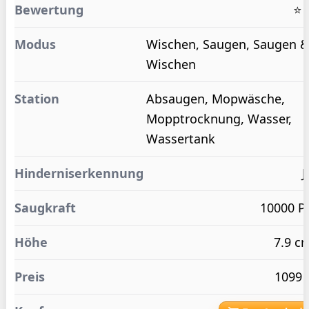
⭐ 
Wischen, Saugen, Saugen 
Wischen
Absaugen, Mopwäsche,
Mopptrocknung, Wasser,
Wassertank
J
10000 P
7.9 c
1099 