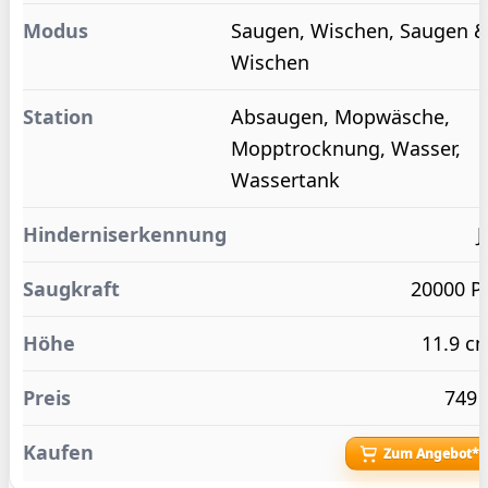
Saugen, Wischen, Saugen 
Wischen
Absaugen, Mopwäsche,
Mopptrocknung, Wasser,
Wassertank
J
20000 P
11.9 c
749 
Zum Angebot*