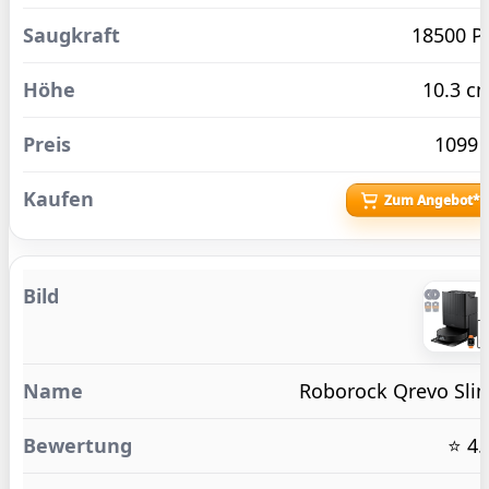
18500 P
10.3 c
1099 
Zum Angebot*
Roborock Qrevo Sli
⭐ 4.