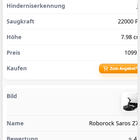
J
22000 P
7.98 c
1099 
Zum Angebot*
Roborock Saros Z7
⭐ 4.