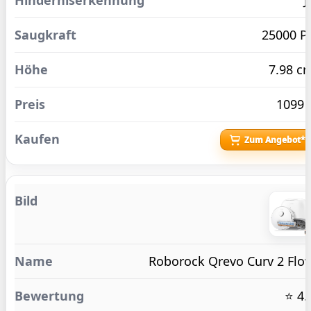
J
25000 P
7.98 c
1099 
Zum Angebot*
Roborock Qrevo Curv 2 Flo
⭐ 4.