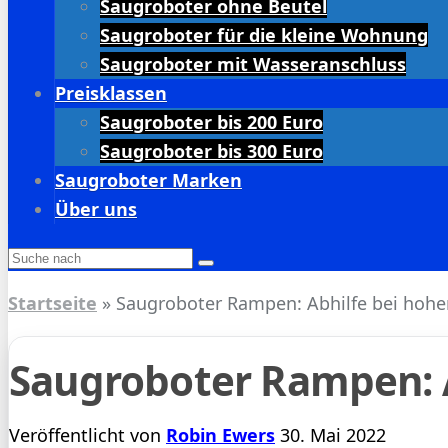
Saugroboter ohne Beutel
Saugroboter für die kleine Wohnung
Saugroboter mit Wasseranschluss
Preisklassen
Saugroboter bis 200 Euro
Saugroboter bis 300 Euro
Saugroboter Marken
Über uns
Startseite
»
Saugroboter Rampen: Abhilfe bei hohe
Saugroboter Rampen: A
Veröffentlicht von
Robin Ewers
30. Mai 2022