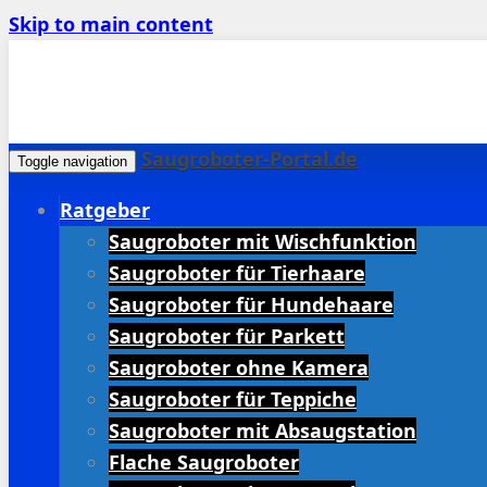
Skip to main content
Saugroboter-Portal.de
Toggle navigation
Ratgeber
Saugroboter mit Wischfunktion
Saugroboter für Tierhaare
Saugroboter für Hundehaare
Saugroboter für Parkett
Saugroboter ohne Kamera
Saugroboter für Teppiche
Saugroboter mit Absaugstation
Flache Saugroboter