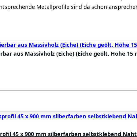
sprechende Metallprofile sind da schon ansprechend
bar aus Massivholz (Eiche) (Eiche geölt, Höhe 15
ofil 45 x 900 mm silberfarben selbstklebend Naht